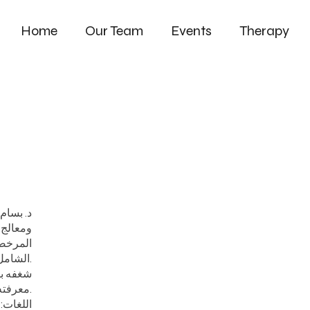
Home
Our Team
Events
Therapy
د. بسام
ومعالج 
المرخصي
الشامل، مثل شفاء ثيتا، وشفاء ريديكال، وشفاء الكريستال، ومعبد الروح، وإدارة المزاج، وغيرها الكثير.
شغفه با
معرفته وخبرته في تطور تجربة عملائه، إلى جانب شخصيته الدافئة والودية التي تُشعر كل من يقابله بالراحة الفورية.
اللغات: 