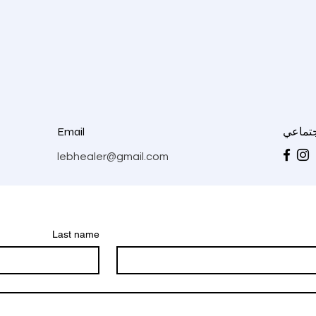
جتماعي
Email
lebhealer@gmail.com
Last name