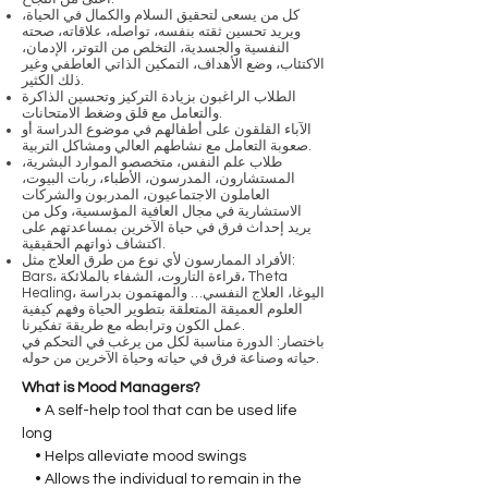
كل من يسعى لتحقيق السلام والكمال في الحياة،
ويريد تحسين ثقته بنفسه، تواصله، علاقاته، صحته
النفسية والجسدية، التخلص من التوتر، الإدمان،
الاكتئاب، وضع الأهداف، التمكين الذاتي العاطفي وغير
ذلك الكثير.
الطلاب الراغبون بزيادة التركيز وتحسين الذاكرة
والتعامل مع قلق وضغط الامتحانات.
الآباء القلقون على أطفالهم في موضوع الدراسة أو
صعوبة التعامل مع نشاطهم العالي ومشاكل التربية.
طلاب علم النفس، متخصصو الموارد البشرية،
المستشارون، المدرسون، الأطباء، ربات البيوت،
العاملون الاجتماعيون، المدربون والشركات
الاستشارية في مجال العافية المؤسسية، وكل من
يريد إحداث فرق في حياة الآخرين بمساعدتهم على
اكتشاف ذواتهم الحقيقية.
الأفراد الممارسون لأي نوع من طرق العلاج مثل:
Bars، قراءة التاروت، الشفاء بالملائكة، Theta
Healing، اليوغا، العلاج النفسي… والمهتمون بدراسة
العلوم العميقة المتعلقة بتطوير الحياة وفهم كيفية
عمل الكون وترابطه مع طريقة تفكيرنا.
باختصار: الدورة مناسبة لكل من يرغب في التحكم في
حياته وصناعة فرق في حياته وحياة الآخرين من حوله.
What is Mood Managers?
    • A self-help tool that can be used life 
long
    • Helps alleviate mood swings
    • Allows the individual to remain in the 