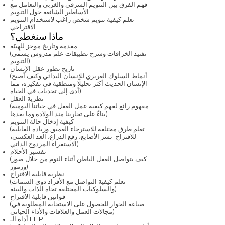
فهم الفرق بين التنويم الشرقي والغربي والتعامل مع
الأساطير الشائعة حول التنويم.
تعلم كيفية تنويم شخص راغب لاستخدام التنويم
الاقتراحي.
ماذا سنغطي؟
مقدمة وتاريخ موجز للهِبنَة
(تفنيد الخرافات وشرح تطبيقات علم مدروس يسمى
التنويم)
تاريخ تطور عقل الإنسان
(أنماط السلوك الغريزي للإنسان البدائي وكيف أصبح
الإنسان الحديث أكثر تحليلًا ومنطقية في تفكيره، مما
أدى إلى تحديات في الحياة)
نظرية العقل
(مفهوم رائع لفهم كيفية عمل العقل في حياتنا اليومية
بناءً على تجاربنا منذ الولادة وما بعدها)
كيفية إدخال حالة التنويم
(تعلم طرق مختلفة للاسترخاء العميق وزيادة القابلية
للاقتراح: نشر الأصابع، رفع الذراع، العد العكسي،
الاستقراء المزدوج الذاتي)
تفسير الأحلام
(كيف يتواصل العقل الباطن أثناء النوم من خلال صور
ورموز)
نظرية قابلية الاقتراح
(تعلم كيفية التواصل مع الأفراد ذوي السمات
والسلوكيات المختلفة تجاه الذات والبيئة)
قوانين قابلية الاقتراح
(صياغة الحوار للحصول على الاستجابة المطلوبة في
مجالات العمل والعلاقات والأداء الحياتي)
أداة الـ FLIP