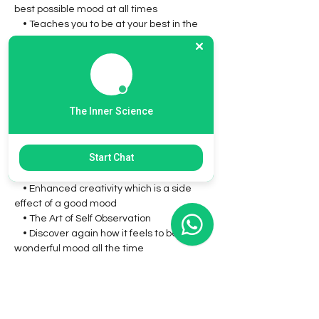
best possible mood at all times
    • Teaches you to be at your best in the 
present moment
    • A brilliant way to be at your best at all 
times
What this workshop offers:
The Inner Science
    • An easy to learn and easy to use 
technique
    • Understand how a bad mood 
Start Chat
adversely affects the individual
    • The principles of Mood Management
    • Enhanced creativity which is a side 
effect of a good mood
    • The Art of Self Observation
    • Discover again how it feels to be in a 
wonderful mood all the time
What are the benefits:
    • Attain mental clarity and insights it 
generates to be in a good state of mind