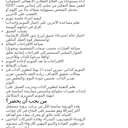
(أداة مستوحاة من العلاج العقلاني الانفعالي السلوكي
REBT لتغيير نمط التفكير من سلبي إلى إيجابي بحيث
يتحمل الشخص مسؤولية شفائه بدلًا من اللوم أو
الغضب على الآخرين)
كيفية إجراء جلسة تنويم
(تعلم مساعدة الآخرين على اختبار التنويم وإحداث
فرق في حياتهم اليومية)
تقنيات التعمق
(اختبار حالة استرخاء عميق لزرع بذور الأفكار الإيجابية
واستشعار قوة العقل الباطن)
صياغة الاقتراحات الفعالة
(صياغة العبارات بحسب سمات الشخصية، وتحويل
الحوار السلبي المستمر إلى اقتراحات إيجابية تخلق
واقعًا مرغوبًا للذات وللآخرين)
الاقتراحات ما بعد التنويم لإعادة التنويم
تقنيات الإيقاظ
التنويم الذاتي: تمرين لمدة 21 يومًا لتطوير الذات في
مجالات تحقيق الأهداف، زيادة الثقة بالنفس، تعزيز
تقدير الذات، تحسين جودة النوم، والتخلص من
التوتر…
(تعلم التقنية لتطوير الذات وتدريب العميل على
إحداث تغييرات سلوكية وتأسيس ممارسة أساسية في
مهنة التنويم السريري المتكامل)
من يجب أن يحضر؟
هذه الورشة مناسبة لكل من يرغب برؤية مستقبل
أكثر إشراقًا وهو مصمم على النجاح في كل جوانب
الحياة، لكنه عالق أو يتحرك ببطء نحو أهدافه.
الرؤساء التنفيذيون، المدراء، وقادة الشركات الباحثين
عن تطوير القيادة والنمو المهني للارتقاء إلى مستوى
أعلى من النجاح.