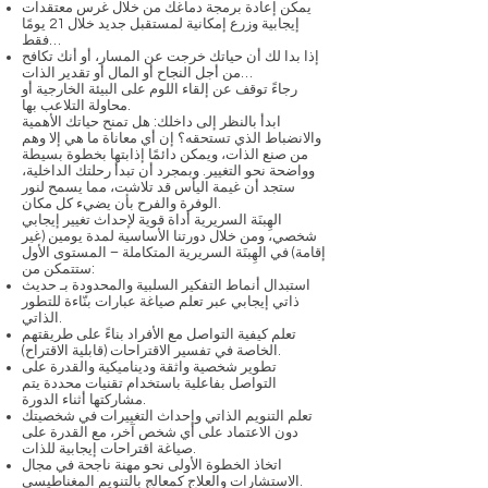
يمكن إعادة برمجة دماغك من خلال غرس معتقدات
إيجابية وزرع إمكانية لمستقبل جديد خلال 21 يومًا
فقط…
إذا بدا لك أن حياتك خرجت عن المسار، أو أنك تكافح
من أجل النجاح أو المال أو تقدير الذات…
رجاءً توقف عن إلقاء اللوم على البيئة الخارجية أو
محاولة التلاعب بها.
ابدأ بالنظر إلى داخلك: هل تمنح حياتك الأهمية
والانضباط الذي تستحقه؟ إن أي معاناة ما هي إلا وهم
من صنع الذات، ويمكن دائمًا إذابتها بخطوة بسيطة
وواضحة نحو التغيير. وبمجرد أن تبدأ رحلتك الداخلية،
ستجد أن غيمة اليأس قد تلاشت، مما يسمح لنور
الوفرة والفرح بأن يضيء كل مكان.
الهِبنَة السريرية أداة قوية لإحداث تغيير إيجابي
شخصي، ومن خلال دورتنا الأساسية لمدة يومين (غير
إقامة) في الهِبنَة السريرية المتكاملة – المستوى الأول
ستتمكن من:
استبدال أنماط التفكير السلبية والمحدودة بـ حديث
ذاتي إيجابي عبر تعلم صياغة عبارات بنّاءة للتطور
الذاتي.
تعلم كيفية التواصل مع الأفراد بناءً على طريقتهم
الخاصة في تفسير الاقتراحات (قابلية الاقتراح).
تطوير شخصية واثقة وديناميكية والقدرة على
التواصل بفاعلية باستخدام تقنيات محددة يتم
مشاركتها أثناء الدورة.
تعلم التنويم الذاتي وإحداث التغييرات في شخصيتك
دون الاعتماد على أي شخص آخر، مع القدرة على
صياغة اقتراحات إيجابية للذات.
اتخاذ الخطوة الأولى نحو مهنة ناجحة في مجال
الاستشارات والعلاج كمعالج بالتنويم المغناطيسي.