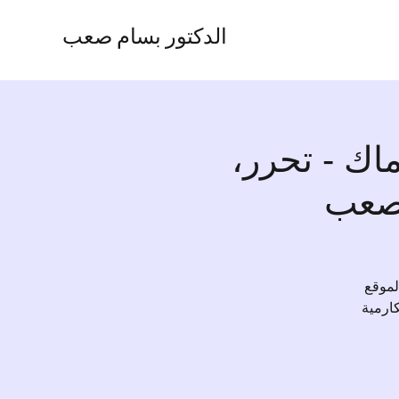
الدكتور بسام صعب
اك - تحرر،
 صعب
في الموقع
كارمية