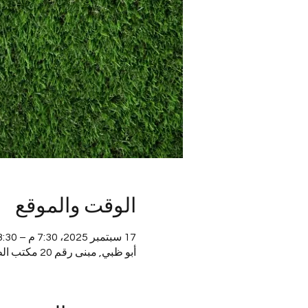
الوقت والموقع
17 سبتمبر 2025، 7:30 م – 8:30 م
أبو ظبي, مبنى رقم 20 مكتب الطابق الثالث - شارع الرملة - آل نهيان - E19 02 - أبو ظبي - الإمارات العربية المتحدة